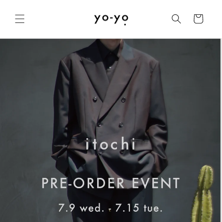
コンテ
カ
ンツに
ー
進む
ト