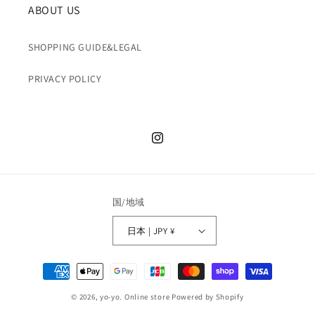
ABOUT US
SHOPPING GUIDE&LEGAL
PRIVACY POLICY
Instagram
国/地域
日本 | JPY ¥
決
済
© 2026,
yo-yo. Online store
Powered by Shopify
方